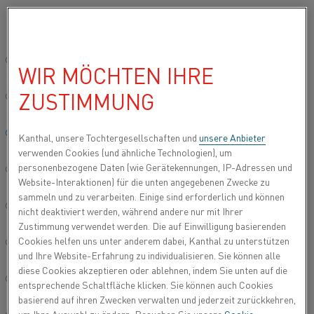
Bitte wählen Sie die gewünschte Sprache aus:
Startseite
Über Uns
Firmen Geschichte
Global site/English
WIR MÖCHTEN IHRE
FIRMEN GESCHICHTE
ZUSTIMMUNG
简体中文/Chinese
Kanthal hat eine lange Tradition, die bis ins Jahr
Deutsch/German
Kanthal, unsere Tochtergesellschaften und
unsere Anbieter
1931 zurückreicht, als es von dem Ingenieur Hans
verwenden Cookies (und ähnliche Technologien), um
von Kantzow gegründet wurde. Der Name Kanthal
personenbezogene Daten (wie Gerätekennungen, IP-Adressen und
Italiano/Italian
leitet sich von Kantzow (Kant) und der
Website-Interaktionen) für die unten angegebenen Zwecke zu
schwedischen Stadt Hallstahammar (Hal) ab, wo
sammeln und zu verarbeiten. Einige sind erforderlich und können
日本語/Japanese
Kanthal AB gegründet wurde und auch heute noch
nicht deaktiviert werden, während andere nur mit Ihrer
Zustimmung verwendet werden. Die auf Einwilligung basierenden
seinen Hauptsitz hat.
Cookies helfen uns unter anderem dabei, Kanthal zu unterstützen
Português/Portuguese
und Ihre Website-Erfahrung zu individualisieren. Sie können alle
diese Cookies akzeptieren oder ablehnen, indem Sie unten auf die
Español/Spanish
entsprechende Schaltfläche klicken. Sie können auch Cookies
basierend auf ihren Zwecken verwalten und jederzeit zurückkehren,