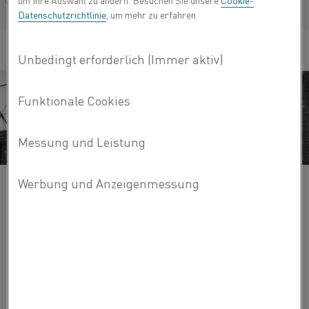
um Ihre Auswahl zu ändern. Besuchen Sie unsere
Cookie-
Français/French
Datenschutzrichtlinie
, um mehr zu erfahren.
Das Unternehmen basierte auf von Kantzows Erfindung,
einer hitzebeständigen Legierung aus Eisen, Chrom und
Aluminium (FeCrAl), die die damals bestehenden Nickel-
Chrom-Legierungen (NiCr) übertraf. Kanthal begann früh
mit dem Export von Produkten, und die erste
Produktionsniederlassung wurde 1949 in Brasilien
eröffnet, gefolgt von Standorten in den USA und Italien im