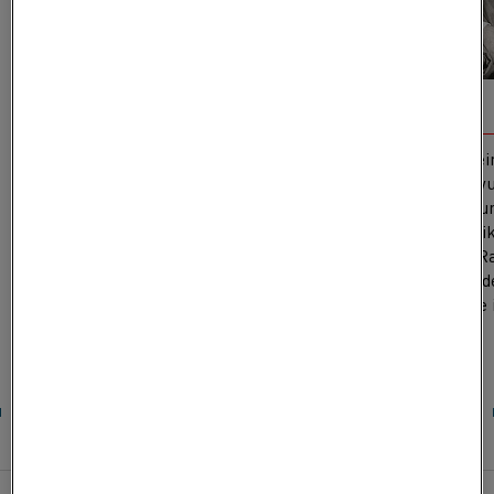
1931
1932
Der Ingenieur Hans von Kantzow gründete
Alfred Rapp, ei
AB Kanthal auf Basis seiner Erfindung der
Wolf Netter, w
FeCrAl-Legierung. Der Name Kanthal leitet
angeworben, u
sich von Kantzow (Kant) und der
dem US-amerik
schwedischen Stadt Hallstahammar (Hal)
einzuführen. Ra
ab, wo AB Kanthal gegründet wurde.
Ruhestand in d
Schlüsselrolle