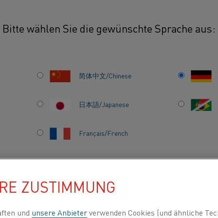
Bitte wählen Sie die gewünschte Sprache aus:
简体中文/Chinese
Das Kanthal Portfolio
Arten für Sinteröfen, 
日本語/Japanese
Zahnimplantate verw
Français/French
HRE ZUSTIMMUNG
INDEN NACH
ÜBER UNS
WISSENSZENTRUM
aften und
unsere Anbieter
verwenden Cookies (und ähnliche Tec