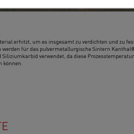
erial erhitzt, um es insgesamt zu verdichten und zu fes
erden für das pulvermetallurgische Sintern Kanthal
 Siliziumkarbid verwendet, da diese Prozesstemperature
n können.
TE