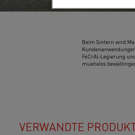
Beim Sintern wird Mat
Kundenanwendungen w
FeCrAl-Legierung und
muehelos bewältinge
VERWANDTE PRODUK