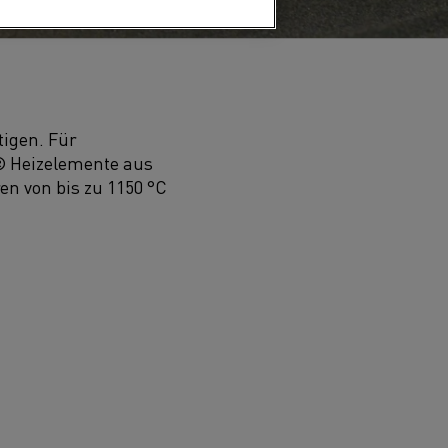
tigen. Für
® Heizelemente aus
n von bis zu 1150 °C