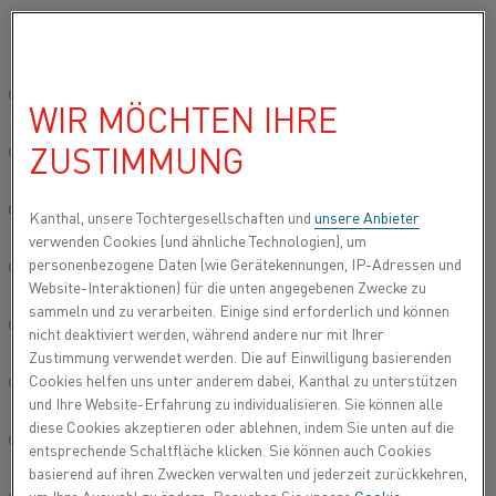
Bitte wählen Sie die gewünschte Sprache aus:
Startseite
Branchen
Automobilindustrie
Herstellung von Batter
Global site/English
WIR MÖCHTEN IHRE
HERSTELLUNG VON
ZUSTIMMUNG
BATTERIEN FÜR
简体中文/Chinese
ELEKTROFAHRZEUGE
Deutsch/German
Kanthal, unsere Tochtergesellschaften und
unsere Anbieter
verwenden Cookies (und ähnliche Technologien), um
Elektrofahrzeuge benötigen viele Akkus, um lange
personenbezogene Daten (wie Gerätekennungen, IP-Adressen und
Italiano/Italian
Strecken zurücklegen zu können. Ein wichtiger
Website-Interaktionen) für die unten angegebenen Zwecke zu
Bestandteil dieser Batterien ist bei der
sammeln und zu verarbeiten. Einige sind erforderlich und können
gegenwärtigen Technologie das Kathodenmaterial,
日本語/Japanese
nicht deaktiviert werden, während andere nur mit Ihrer
das bei hohen Temperaturen hergestellt werden
Zustimmung verwendet werden. Die auf Einwilligung basierenden
muss.
Cookies helfen uns unter anderem dabei, Kanthal zu unterstützen
Português/Portuguese
und Ihre Website-Erfahrung zu individualisieren. Sie können alle
diese Cookies akzeptieren oder ablehnen, indem Sie unten auf die
Español/Spanish
entsprechende Schaltfläche klicken. Sie können auch Cookies
basierend auf ihren Zwecken verwalten und jederzeit zurückkehren,