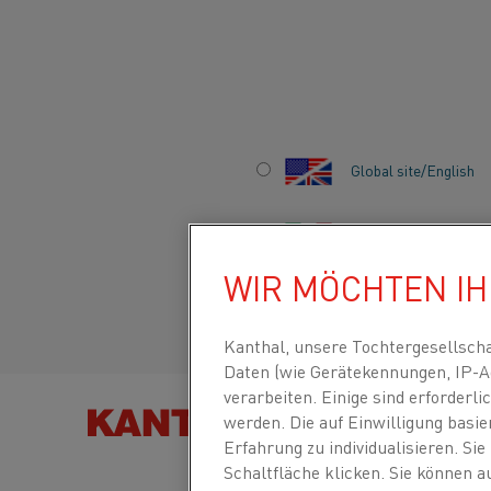
Startseite
Branchen
Haushaltsanwendung und Verbraucher
Global site/English
WEISSE WARE
Italiano/Italian
WIR MÖCHTEN I
Español/Spanish
Kanthal, unsere Tochtergesellsch
Daten (wie Gerätekennungen, IP-A
verarbeiten. Einige sind erforder
werden. Die auf Einwilligung basi
PRODUKT F
Erfahrung zu individualisieren. Si
Schaltfläche klicken. Sie können 