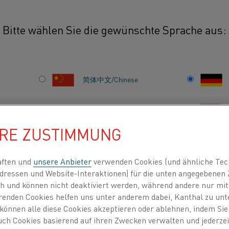
Bitte wählen Sie die gewünschte Sprache aus:
Weiße Ware
简体中文/Chinese
Bei weißer Ware hand
die in der Regel größe
日本語/Japanese
haben eine höhere L
HRE ZUSTIMMUNG
unser Material für d
Français/French
aften und
unsere Anbieter
verwenden Cookies (und ähnliche Tec
dressen und Website-Interaktionen) für die unten angegebene
lich und können nicht deaktiviert werden, während andere nur m
erenden Cookies helfen uns unter anderem dabei, Kanthal zu unt
INDEN NACH
ÜBER UNS
WISSENSZENTRUM
e können alle diese Cookies akzeptieren oder ablehnen, indem Si
auch Cookies basierend auf ihren Zwecken verwalten und jederz