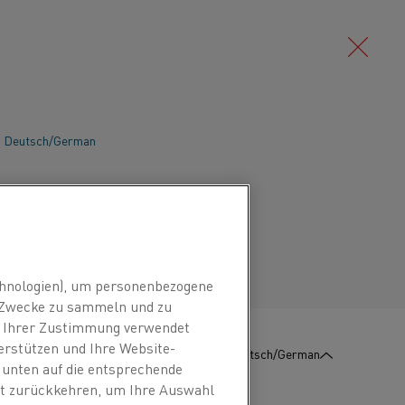
Deutsch/German
elt es sich um Haushaltsausstattung,
r ist als einfache Haushaltsgeräte. Sie
Português/Portuguese
eistung und verwenden normalerweise
ie Widerstandsheizung.
hnologien), um personenbezogene
n Zwecke zu sammeln und zu
it Ihrer Zustimmung verwendet
erstützen und Ihre Website-
:
KONTAKT
Deutsch/German
e unten auf die entsprechende
eit zurückkehren, um Ihre Auswahl