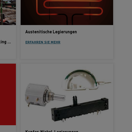
Austenitische Legierungen
Electric resistance materials for braking resistors explained
ERFAHREN SIE MEHR
Kupfer-Nickel-Legierungen