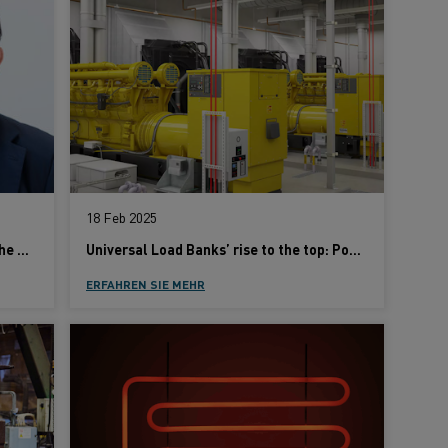
18 Feb 2025
From breakthroughs to impact: Why the world needs Kanthal more than ever
Universal Load Banks’ rise to the top: Powered by Kanthal alloys
ERFAHREN SIE MEHR