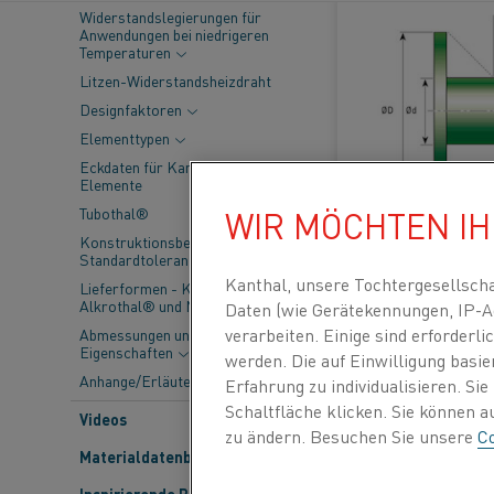
Widerstandslegierungen für
El
Anwendungen bei niedrigeren
Temperaturen
Litzen-Widerstandsheizdraht
Designfaktoren
Elementtypen
Eckdaten für Kanthal®-
Elemente
WIR MÖCHTEN I
Tubothal®
Konstruktionsberechnungen und
Standardtoleranzen
Kanthal, unsere Tochtergesellsch
Lieferformen - Kanthal®,
ERFAHREN SIE MEHR
Alkrothal® und Nikrothal®
Daten (wie Gerätekennungen, IP-A
verarbeiten. Einige sind erforder
Abmessungen und
Eigenschaften
werden. Die auf Einwilligung basi
Anhange/Erläuterungen
Erfahrung zu individualisieren. Si
Schaltfläche klicken. Sie können 
Videos
zu ändern. Besuchen Sie unsere
Co
Materialdatenblätter