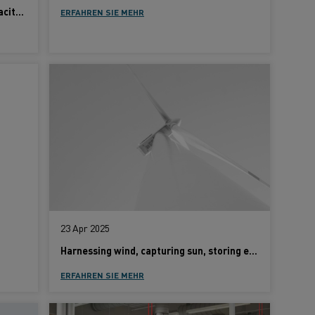
Kanthal expands wire production capacity in Hosur, India
ERFAHREN SIE MEHR
23 Apr 2025
Harnessing wind, capturing sun, storing energy - powered by Kanthal solutions
ERFAHREN SIE MEHR