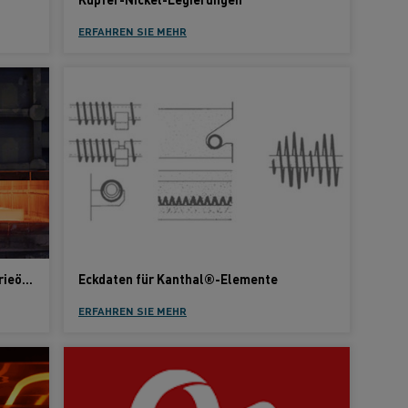
ERFAHREN SIE MEHR
Kanthal® oder Nikrothal® für Industrieöfen?
Eckdaten für Kanthal®-Elemente
ERFAHREN SIE MEHR