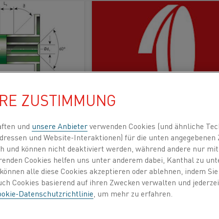
ektrikfizierung
HRE ZUSTIMMUNG
Lieferformen - Kanthal®, Alkrothal® und Nikrothal®
Band
aften und
unsere Anbieter
verwenden Cookies (und ähnliche Tec
ERFAHREN SIE MEHR
dressen und Website-Interaktionen) für die unten angegebene
lich und können nicht deaktiviert werden, während andere nur m
erenden Cookies helfen uns unter anderem dabei, Kanthal zu unt
e können alle diese Cookies akzeptieren oder ablehnen, indem Si
auch Cookies basierend auf ihren Zwecken verwalten und jederz
okie-Datenschutzrichtlinie
, um mehr zu erfahren.