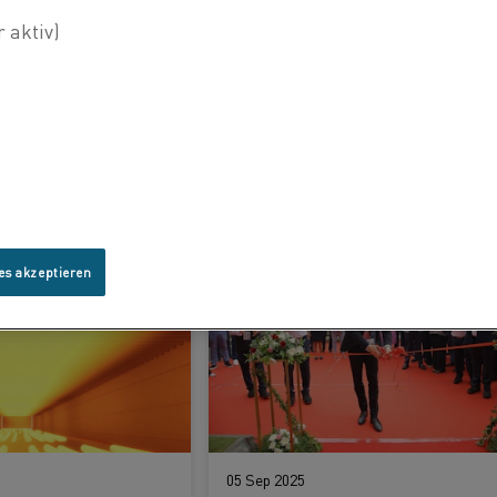
12 Jan 2026
Kanthal® FeCrAl and Nikrothal® NiCr: Two alloy systems for different operating realities
ERFAHREN SIE MEHR
es akzeptieren
05 Sep 2025