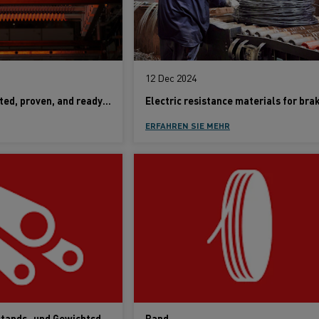
12 Dec 2024
Kanthal alloys: Tested, proven, and ready to stand the test of time
ERFAHREN SIE MEHR
Anschlüsse (Widerstands- und Gewichtsdaten)
Band