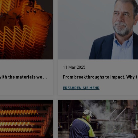
11 Mar 2025
“Tomorrow starts with the materials we build today” — Kanthal’s vision rooted in action
ERFAHREN SIE MEHR