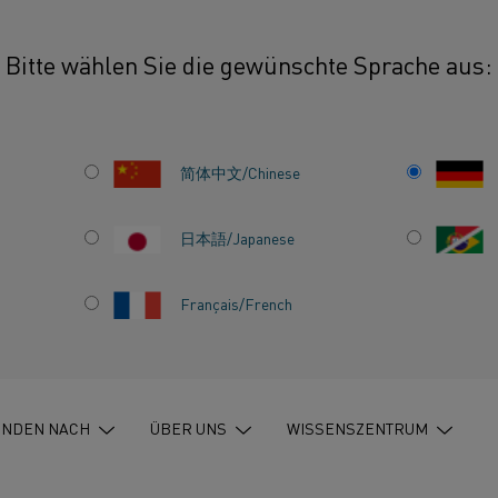
Bitte wählen Sie die gewünschte Sprache aus:
简体中文/Chinese
TEGORIE
日本語/Japanese
PIRIERENDE
Français/French
RT
le
Widerstandsmaterial
Nachhaltigkeit
Siliziumkar
INDEN NACH
ÜBER UNS
WISSENSZENTRUM
tterie
Karriere
Unternehmen
Konstruktionsmateri