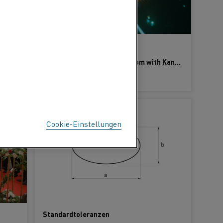
18 Dec 2025
Behind the expansion that puts Kanthal closer to Asia’s growing wire demand
Riding the semiconductor boom with Kanthal’s electric heating solutions
ERFAHREN SIE MEHR
Cookie-Einstellungen
Standardtoleranzen