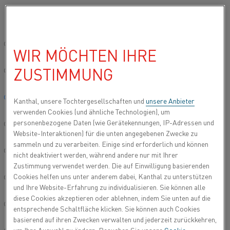
Bitte wählen Sie die gewünschte Sprache aus:
Startseite
Produkttypen
Hochtemperatur- und Widerstandsmateri
Global site/English
WIR MÖCHTEN IHRE
THERMOSPRITZDRAHT
ZUSTIMMUNG
简体中文/Chinese
Deutsch/German
Kanthal, unsere Tochtergesellschaften und
unsere Anbieter
verwenden Cookies (und ähnliche Technologien), um
personenbezogene Daten (wie Gerätekennungen, IP-Adressen und
Italiano/Italian
Website-Interaktionen) für die unten angegebenen Zwecke zu
sammeln und zu verarbeiten. Einige sind erforderlich und können
日本語/Japanese
nicht deaktiviert werden, während andere nur mit Ihrer
Zustimmung verwendet werden. Die auf Einwilligung basierenden
Cookies helfen uns unter anderem dabei, Kanthal zu unterstützen
Português/Portuguese
und Ihre Website-Erfahrung zu individualisieren. Sie können alle
diese Cookies akzeptieren oder ablehnen, indem Sie unten auf die
Español/Spanish
entsprechende Schaltfläche klicken. Sie können auch Cookies
basierend auf ihren Zwecken verwalten und jederzeit zurückkehren,