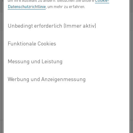
um Ihre Auswahl zu ändern. Besuchen Sie unsere
Cookie-
Français/French
Datenschutzrichtlinie
, um mehr zu erfahren.
Thermischer Spritzdraht in einer Vielzahl von Legierungen
für Hochtemperaturkorrosionsschutz, Haftschichten,
Aufbaubeschichtung und Versiegelung.
Weitere
KONTAKT AUFNEHMEN
Informationen?
INFORMATION
EIGENSCHAFTEN