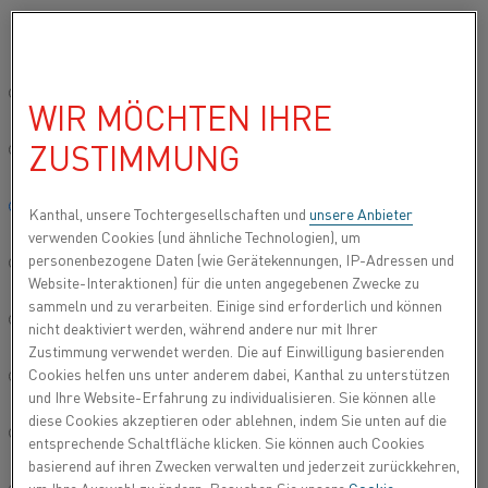
Bitte wählen Sie die gewünschte Sprache aus:
…
Startseite
Produkttypen
Elektrische Heizelemente
Tubotha
Global site/English
WIR MÖCHTEN IHRE
C-MERSION-HEIZELEMENTE
ZUSTIMMUNG
简体中文/Chinese
Deutsch/German
Kanthal, unsere Tochtergesellschaften und
unsere Anbieter
verwenden Cookies (und ähnliche Technologien), um
personenbezogene Daten (wie Gerätekennungen, IP-Adressen und
Italiano/Italian
Website-Interaktionen) für die unten angegebenen Zwecke zu
sammeln und zu verarbeiten. Einige sind erforderlich und können
日本語/Japanese
nicht deaktiviert werden, während andere nur mit Ihrer
Zustimmung verwendet werden. Die auf Einwilligung basierenden
Cookies helfen uns unter anderem dabei, Kanthal zu unterstützen
Português/Portuguese
und Ihre Website-Erfahrung zu individualisieren. Sie können alle
diese Cookies akzeptieren oder ablehnen, indem Sie unten auf die
Español/Spanish
entsprechende Schaltfläche klicken. Sie können auch Cookies
basierend auf ihren Zwecken verwalten und jederzeit zurückkehren,