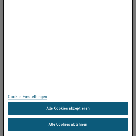
ÜBER ALLEIMA
ZERTIFIKATE
BEDENKEN ÄUSSERN
Datenschutz
Über diese Seite
Sitemap
Cookie-Einstellungen
Handelsmarken
Alle Cookies akzeptieren
Copyright © Kanthal AB; (publ) SE-734 27 Hallstahammar, Schweden
Alle Cookies ablehnen
Tel. +46 (0)220 21000