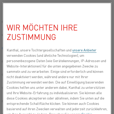
Bitte wählen Sie die gewünschte Sprache aus:
…
Startseite
Produkttypen
Heizmodule
Superthal® Heizmod
Global site/English
WIR MÖCHTEN IHRE
SUPERTHAL® SMU-HEIZMODULE
ZUSTIMMUNG
简体中文/Chinese
Deutsch/German
Kanthal, unsere Tochtergesellschaften und
unsere Anbieter
verwenden Cookies (und ähnliche Technologien), um
personenbezogene Daten (wie Gerätekennungen, IP-Adressen und
Italiano/Italian
Website-Interaktionen) für die unten angegebenen Zwecke zu
sammeln und zu verarbeiten. Einige sind erforderlich und können
日本語/Japanese
nicht deaktiviert werden, während andere nur mit Ihrer
Zustimmung verwendet werden. Die auf Einwilligung basierenden
Cookies helfen uns unter anderem dabei, Kanthal zu unterstützen
Português/Portuguese
und Ihre Website-Erfahrung zu individualisieren. Sie können alle
diese Cookies akzeptieren oder ablehnen, indem Sie unten auf die
Español/Spanish
entsprechende Schaltfläche klicken. Sie können auch Cookies
basierend auf ihren Zwecken verwalten und jederzeit zurückkehren,