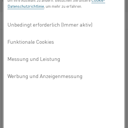
um Ihre Auswahl zu ändern. Besuchen Sie unsere
Cookie-
Français/French
Datenschutzrichtlinie
, um mehr zu erfahren.
®
Die Superthal
-Muffe SMU wird sowohl für horizontale als
auch für vertikale Ofenanwendungen eingesetzt. Die SMU
sind in Bezug auf Leistung und Auslegung speziell auf die
Anforderungen der spezifischen Anwendung zugeschnitten.
Max. Betriebstemperatur 1500 ºC.
Schnelle Temperaturanpassung
Präzise Temperaturprofile
Flexible Einheiten
Weitere
KONTAKT AUFNEHMEN