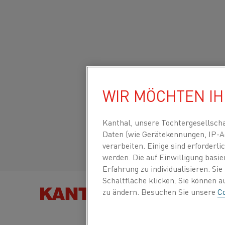
Startseite
Produkttypen
Datasheets
Materialdatenblätter
Global site/English
KANTHAL® D
WIR MÖCHTEN I
Italiano/Italian
Kanthal, unsere Tochtergesellsch
Band (Flachdraht)
Daten (wie Gerätekennungen, IP-A
Español/Spanish
verarbeiten. Einige sind erforder
werden. Die auf Einwilligung basi
Aktualisiertes Datenblatt
2024-09-04 15:04
(erset
Erfahrung zu individualisieren. Si
vorherigen Ausgaben)
Schaltfläche klicken. Sie können 
zu ändern. Besuchen Sie unsere
Co
PRODUKT F
ALS PDF HERUNTERLADEN