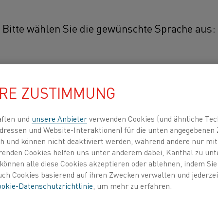
Bitte wählen Sie die gewünschte Sprache aus:
Kanthal® D
简体中文/Chinese
®
Kanthal
D Flachdraht ist eine 
HRE ZUSTIMMUNG
Legierung (FeCrAl-Legierung) zu
日本語/Japanese
1300 °C. Die Legierung zeichnet s
aften und
unsere Anbieter
verwenden Cookies (und ähnliche Tec
Widerstand und gute Oxidationsbe
dressen und Website-Interaktionen) für die unten angegebene
Français/French
lich und können nicht deaktiviert werden, während andere nur m
erenden Cookies helfen uns unter anderem dabei, Kanthal zu unt
®
Kanthal
D Flachdraht wird in Hausha
zt alle
e können alle diese Cookies akzeptieren oder ablehnen, indem Si
Industrieanwendungen verwendet. Typ
auch Cookies basierend auf ihren Zwecken verwalten und jederz
Haushaltsanwendungen umfassen meta
okie-Datenschutzrichtlinie
, um mehr zu erfahren.
INDEN NACH
ÜBER UNS
WISSENSZENTRUM
Spülmaschinen, in Keramik eingefasst
Kartuschenelemente in Metallgesenken, 
und Enteisungselementen, in Bügeleis