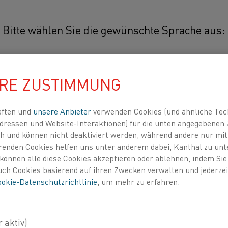
Bitte wählen Sie die gewünschte Sprache aus:
Inv 115
HRE ZUSTIMMUNG
简体中文/Chinese
Inv 115 ist eine Nickel-Eisen-Leg
Verwendung bei Temperaturen bis 
日本語/Japanese
aften und
unsere Anbieter
verwenden Cookies (und ähnliche Tec
geringen konstanten Wärmeausdeh
dressen und Website-Interaktionen) für die unten angegebene
lich und können nicht deaktiviert werden, während andere nur m
Français/French
erenden Cookies helfen uns unter anderem dabei, Kanthal zu unt
Typische Anwendungen für Inv 115 sin
e können alle diese Cookies akzeptieren oder ablehnen, indem Si
Bimetalle.
zt alle
auch Cookies basierend auf ihren Zwecken verwalten und jederz
okie-Datenschutzrichtlinie
, um mehr zu erfahren.
INDEN NACH
ÜBER UNS
WISSENSZENTRUM
MECHANISCHE EIGENSCHAFTEN
Streckgrenze
Zugfestigkeit