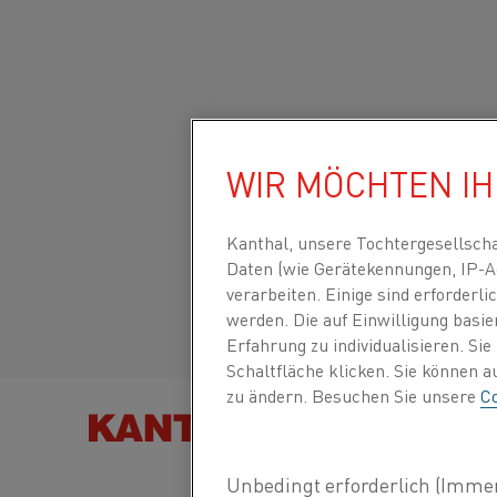
Startseite
Produkttypen
Datasheets
Materialdatenblätter
WIR MÖCHTEN I
Global site/English
INV 115
Italiano/Italian
Kanthal, unsere Tochtergesellsch
Daten (wie Gerätekennungen, IP-A
Band
verarbeiten. Einige sind erforder
Español/Spanish
werden. Die auf Einwilligung basi
Erfahrung zu individualisieren. Si
Aktualisiertes Datenblatt
2024-07-30 18:10
(erset
Schaltfläche klicken. Sie können 
vorherigen Ausgaben)
zu ändern. Besuchen Sie unsere
Co
PRODUKT F
ALS PDF HERUNTERLADEN