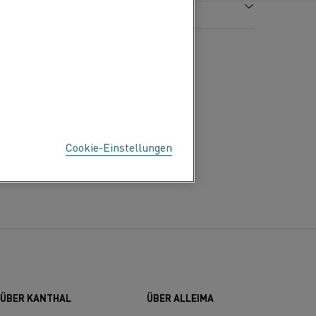
A
8,14
%
Hv
2
-1
ei 20 °C, Ω mm
/m
≤0,67
30
125
-6
usdehnung X10
/K
Cookie-Einstellungen
100
15
ÜBER KANTHAL
ÜBER ALLEIMA