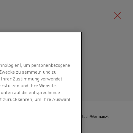
Deutsch/German
ierung (NiFe-Legierung) zur
600 °C. Die Legierung weist einen
Português/Portuguese
hnologien), um personenbezogene
nungsfaktor bis 300 °C auf.
n Zwecke zu sammeln und zu
it Ihrer Zustimmung verwendet
erstützen und Ihre Website-
d Hochtemperaturthermostate und Thermo-
e unten auf die entsprechende
eit zurückkehren, um Ihre Auswahl
:
KONTAKT
Deutsch/German
Längung
Härte