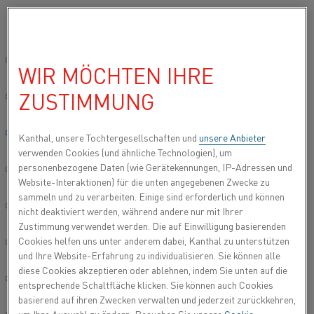
Bitte wählen Sie die gewünschte Sprache aus:
Startseite
Produkttypen
Datasheets
Materialdatenblätter
Nic
Global site/English
WIR MÖCHTEN IHRE
NICROSIL
ZUSTIMMUNG
简体中文/Chinese
Thermoelementdraht
Deutsch/German
Kanthal, unsere Tochtergesellschaften und
unsere Anbieter
verwenden Cookies (und ähnliche Technologien), um
Aktualisiertes Datenblatt
2024-09-04 09:33
(ersetzt alle
personenbezogene Daten (wie Gerätekennungen, IP-Adressen und
Italiano/Italian
vorherigen Ausgaben)
Website-Interaktionen) für die unten angegebenen Zwecke zu
sammeln und zu verarbeiten. Einige sind erforderlich und können
日本語/Japanese
nicht deaktiviert werden, während andere nur mit Ihrer
Zustimmung verwendet werden. Die auf Einwilligung basierenden
ALS PDF HERUNTERLADEN
Cookies helfen uns unter anderem dabei, Kanthal zu unterstützen
Português/Portuguese
und Ihre Website-Erfahrung zu individualisieren. Sie können alle
diese Cookies akzeptieren oder ablehnen, indem Sie unten auf die
Español/Spanish
entsprechende Schaltfläche klicken. Sie können auch Cookies
basierend auf ihren Zwecken verwalten und jederzeit zurückkehren,
Nicrosil Thermoelementdraht ist eine