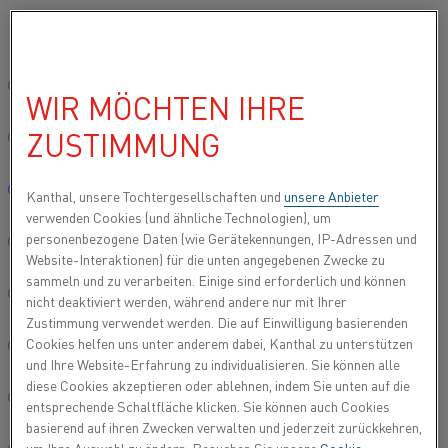
Bitte wählen Sie die gewünschte Sprache aus:
Startseite
Produkttypen
Datasheets
Materialdatenblätter
Cu
Global site/English
WIR MÖCHTEN IHRE
CUPROTHAL® 49
ZUSTIMMUNG
简体中文/Chinese
Widerstandsheizdraht und
Deutsch/German
Kanthal, unsere Tochtergesellschaften und
unsere Anbieter
Widerstandsdraht
verwenden Cookies (und ähnliche Technologien), um
personenbezogene Daten (wie Gerätekennungen, IP-Adressen und
Italiano/Italian
Aktualisiertes Datenblatt
2024-09-04 15:22
(ersetzt alle
Website-Interaktionen) für die unten angegebenen Zwecke zu
vorherigen Ausgaben)
sammeln und zu verarbeiten. Einige sind erforderlich und können
日本語/Japanese
nicht deaktiviert werden, während andere nur mit Ihrer
Zustimmung verwendet werden. Die auf Einwilligung basierenden
Cookies helfen uns unter anderem dabei, Kanthal zu unterstützen
Português/Portuguese
ALS PDF HERUNTERLADEN
und Ihre Website-Erfahrung zu individualisieren. Sie können alle
diese Cookies akzeptieren oder ablehnen, indem Sie unten auf die
Español/Spanish
entsprechende Schaltfläche klicken. Sie können auch Cookies
basierend auf ihren Zwecken verwalten und jederzeit zurückkehren,