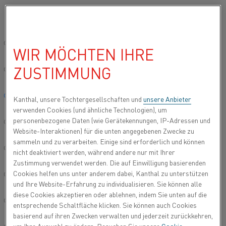
Bitte wählen Sie die gewünschte Sprache aus:
Startseite
Produkttypen
Datasheets
Materialdatenblätter
Nic
Global site/English
WIR MÖCHTEN IHRE
NICKEL DH
ZUSTIMMUNG
简体中文/Chinese
Widerstandsheizdraht und
Deutsch/German
Kanthal, unsere Tochtergesellschaften und
unsere Anbieter
Widerstandsdraht
verwenden Cookies (und ähnliche Technologien), um
personenbezogene Daten (wie Gerätekennungen, IP-Adressen und
Italiano/Italian
Aktualisiertes Datenblatt
2024-07-30 18:10
(ersetzt alle
Website-Interaktionen) für die unten angegebenen Zwecke zu
vorherigen Ausgaben)
sammeln und zu verarbeiten. Einige sind erforderlich und können
日本語/Japanese
nicht deaktiviert werden, während andere nur mit Ihrer
Zustimmung verwendet werden. Die auf Einwilligung basierenden
Cookies helfen uns unter anderem dabei, Kanthal zu unterstützen
Português/Portuguese
ALS PDF HERUNTERLADEN
und Ihre Website-Erfahrung zu individualisieren. Sie können alle
diese Cookies akzeptieren oder ablehnen, indem Sie unten auf die
Español/Spanish
entsprechende Schaltfläche klicken. Sie können auch Cookies
basierend auf ihren Zwecken verwalten und jederzeit zurückkehren,