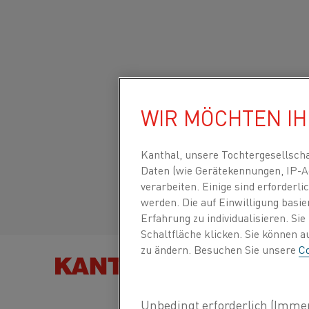
Startseite
Produkttypen
Datasheets
Materialdatenblätter
Global site/English
WIR MÖCHTEN I
NIKROTHAL® 70
Italiano/Italian
Kanthal, unsere Tochtergesellsch
Widerstandsheizdraht und
Daten (wie Gerätekennungen, IP-A
verarbeiten. Einige sind erforder
Widerstandsdraht
Español/Spanish
werden. Die auf Einwilligung basi
Erfahrung zu individualisieren. Si
Schaltfläche klicken. Sie können 
Aktualisiertes Datenblatt
2024-09-04 15:01
(erset
zu ändern. Besuchen Sie unsere
Co
vorherigen Ausgaben)
PRODUKT F