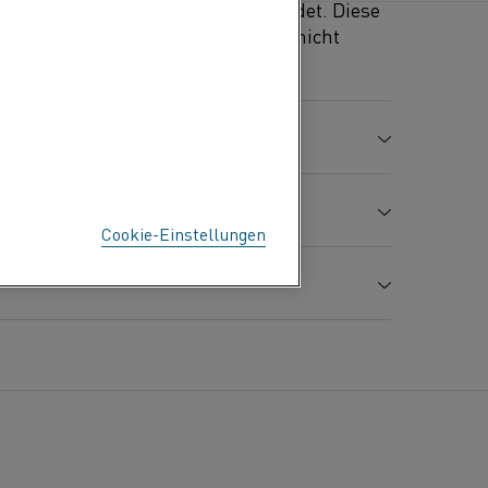
elementen in Industrieöfen verwendet. Diese
 reduzierende Atmosphären, da es nicht
 %
Mn %
Cr %
Fe %
Ni %
Spurenstoffe
Bal.
Beigefügt
Cookie-Einstellungen
-
29,0
-
-
Zugfestigkeit
Längung
Härte
1,0
32,0
5,0
-
R
A
m
8,10
MPa
%
Hv
2
ei 20 °C, Ω mm
/m
1,18
820
30
185
800
30
185
00
600
700
800
900
1000
1100
1200