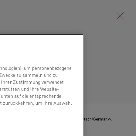
Deutsch/German
tenitische Nickel-Chrom-Legierung
 bei Temperaturen bis 1250 °C. Die
Português/Portuguese
hnologien), um personenbezogene
nen hohen spezifischen Widerstand
n Zwecke zu sammeln und zu
aus. Sie verfügt über eine gute
it Ihrer Zustimmung verwendet
 und eine hervorragende
erstützen und Ihre Website-
e unten auf die entsprechende
eit zurückkehren, um Ihre Auswahl
für reduzierende Atmosphären, da es nicht
:
KONTAKT
Deutsch/German