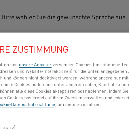
Bitte wählen Sie die gewünschte Sprache aus:
Nikrothal® 70
简体中文/Chinese
HRE ZUSTIMMUNG
®
Nikrothal
70 Draht ist eine aus
(NiCr-Legierung) zur Verwendung
日本語/Japanese
aften und
unsere Anbieter
verwenden Cookies (und ähnliche Tec
Legierung zeichnet sich durch ei
dressen und Website-Interaktionen) für die unten angegebene
und gute Oxidationsbeständigkeit 
lich und können nicht deaktiviert werden, während andere nur m
Français/French
Dehnbarkeit nach der Verwendung
erenden Cookies helfen uns unter anderem dabei, Kanthal zu unt
e können alle diese Cookies akzeptieren oder ablehnen, indem Si
Schweißeignung.
auch Cookies basierend auf ihren Zwecken verwalten und jederz
zt alle
okie-Datenschutzrichtlinie
, um mehr zu erfahren.
®
Nikrothal
70 eignet sich insbesondere 
INDEN NACH
ÜBER UNS
WISSENSZENTRUM
anfällig für Grünfäule ist.