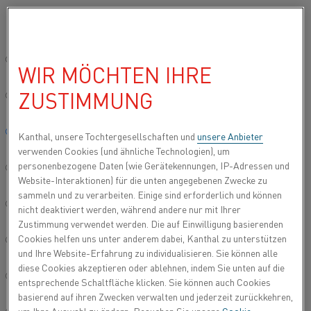
Bitte wählen Sie die gewünschte Sprache aus:
Startseite
Produkttypen
Datasheets
Materialdatenblätter
Ka
Global site/English
WIR MÖCHTEN IHRE
KANTHAL® SUPER 1800
ZUSTIMMUNG
HEIZELEMENTE
简体中文/Chinese
Deutsch/German
Kanthal, unsere Tochtergesellschaften und
unsere Anbieter
Molybdän-Disilizid
verwenden Cookies (und ähnliche Technologien), um
personenbezogene Daten (wie Gerätekennungen, IP-Adressen und
Italiano/Italian
Website-Interaktionen) für die unten angegebenen Zwecke zu
Aktualisiertes Datenblatt
2024-09-04 12:32
(ersetzt alle
sammeln und zu verarbeiten. Einige sind erforderlich und können
vorherigen Ausgaben)
日本語/Japanese
nicht deaktiviert werden, während andere nur mit Ihrer
Zustimmung verwendet werden. Die auf Einwilligung basierenden
Cookies helfen uns unter anderem dabei, Kanthal zu unterstützen
Português/Portuguese
und Ihre Website-Erfahrung zu individualisieren. Sie können alle
ALS PDF HERUNTERLADEN
diese Cookies akzeptieren oder ablehnen, indem Sie unten auf die
Español/Spanish
entsprechende Schaltfläche klicken. Sie können auch Cookies
basierend auf ihren Zwecken verwalten und jederzeit zurückkehren,